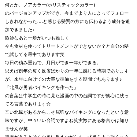
何とか、ノアカラー(ホリスティックカラー)
のバージョンアップができ、今までより人によってフォロー
しきれなかった….と感じる髪質の方にも伝わるよう成分を追
加できました♪
微妙なあと一歩がいつも難しく
今も食材を使ってトリートメントができないか？と自分の髪
で試してる最中であります笑
毎日の積み重ねで、月日ができ一年ができる。
思えば例年の毎く反省ばかりの一年に感じる時期であります
が、来年に向けての大事な準備をする期間でもあります♪
「北風が勇者バイキングを作った」
の言葉は中学生の時に見た漫画の中の台詞ですが笑心に残っ
てる言葉であります☆
辛い北風があるからこそ屈強なバイキングになったという意
味ですが、中々いい台詞ですよね笑実際にある格言かは知り
ませんが笑
逆境があるとそんな風に捉えながらも、北風をより強くハネ