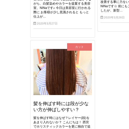
改善する事に力を
がら、白髪染めやカラーを提案する美容
NINaです☆ 前に
室、NINaです♪ 今日は美容室に行かれる
したが、新型…
際に お客様が少し意識されると もっと
仕上が…
2020年3月26日
2020年3月27日
カット
髪を伸ばす時には段が少な
い方が伸ばしやすい？
髪を伸ばす時にはなぜ？レイヤー(段)を
あまり入れないか？ こんにちは！ 西宮
でホリスティックカラーを更に独自で追