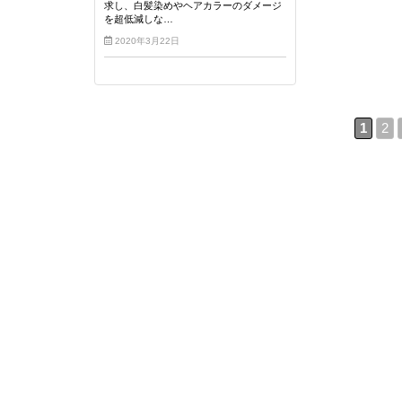
求し、白髪染めやヘアカラーのダメージ
を超低減しな…
2020年3月22日
1
2