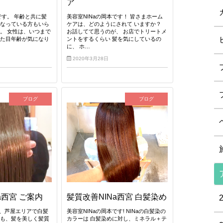
ア
です。 年齢と共に髪
美容室NINaの岡本です！ 皆さまホーム
になっている方もいら
ケアは、どのようにされて いますか？
。 女性は、いつまで
お話してて思うのが、 お店でトリートメ
見た目年齢が気になり
ントをするくらい 髪を気にしているの
に、 ホ…
2020年3月28日
ブログ
ブログ
a西宮 ご案内
髪質改善NINa西宮 白髪染め
宮、芦屋エリアで白髪
美容室NINaの岡本です! NINaの白髪染の
でも、髪を美しく髪質
カラーは 白髪染めに対し、ミネラル＋テ