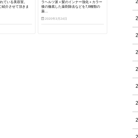
いれている美容室。
ラヘルツ派＋髪のインナー強化＋カラー
もご紹介させて頂きま
後の徹底した薬剤除去などを7,8種類の
薬…
2020年3月24日