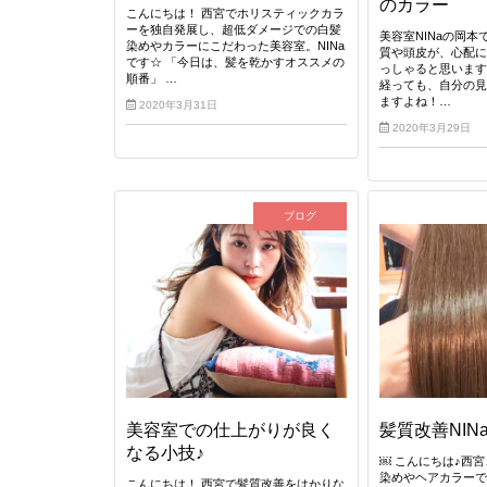
のカラー
こんにちは！ 西宮でホリスティックカラ
ーを独自発展し、超低ダメージでの白髪
美容室NINaの岡本
染めやカラーにこだわった美容室。NINa
質や頭皮が、心配
です☆ 「今日は、髪を乾かすオススメの
っしゃると思います
順番」 …
経っても、自分の
ますよね！…
2020年3月31日
2020年3月29日
ブログ
美容室での仕上がりが良く
髪質改善NIN
なる小技♪
￼ こんにちは♪西
染めやヘアカラー
こんにちは！ 西宮で髪質改善をはかりな