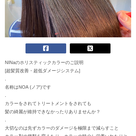
NINa
のホリスティックカラーのご説明
[
超髪質改善・超低ダメージシステム
]
.
名称は
NOA (
ノア
)
です
.
カラーをされてトリートメントをされても
髪の綺麗が維持できなかったりありませんか？
.
大切なのは先ずカラーのダメージを極限まで減らすこと