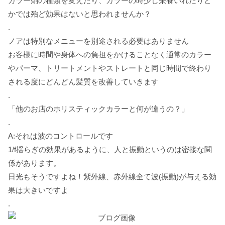
カラー剤の種類を変えたり、カラーの時少し栄養いれたりと
かでは殆ど効果はないと思われませんか？
.
ノアは特別なメニューを別途される必要はありません
お客様に時間や身体への負担をかけることなく通常のカラー
やパーマ、トリートメントやストレートと同じ時間で終わり
される度にどんどん髪質を改善していきます
.
「他のお店のホリスティックカラーと何が違うの？」
.
A:
それは波のコントロールです
1/f
揺らぎの効果があるように、人と振動というのは密接な関
係があります。
日光もそうですよね！紫外線、赤外線全て波
(
振動
)
が与える効
果は大きいですよ
.