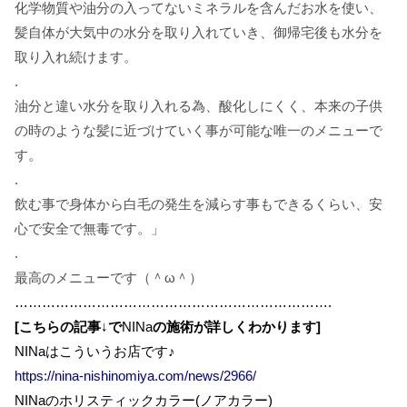
化学物質や油分の入ってないミネラルを含んだお水を使い、
髪自体が大気中の水分を取り入れていき、御帰宅後も水分を
取り入れ続けます。
.
油分と違い水分を取り入れる為、酸化しにくく、本来の子供
の時のような髪に近づけていく事が可能な唯一のメニューで
す。
.
飲む事で身体から白毛の発生を減らす事もできるくらい、安
心で安全で無毒です。」
.
最高のメニューです（＾
ω
＾）
…………………………………………………………….
[こちらの記事
↓
で
NINa
の施術が詳しくわかります]
NINaはこういうお店です♪
https://nina-nishinomiya.com/news/2966/
NINaのホリスティックカラー(ノアカラー)