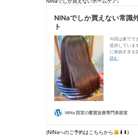
NINaでしか買えないホームケア↓
(NINaへのご予約はこちらから
⬇︎⬇︎)