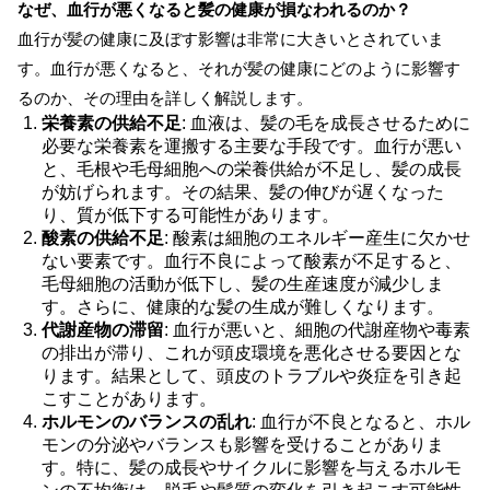
なぜ、血行が悪くなると髪の健康が損なわれるのか？
血行が髪の健康に及ぼす影響は非常に大きいとされていま
す。血行が悪くなると、それが髪の健康にどのように影響す
るのか、その理由を詳しく解説します。
栄養素の供給不足
: 血液は、髪の毛を成長させるために
必要な栄養素を運搬する主要な手段です。血行が悪い
と、毛根や毛母細胞への栄養供給が不足し、髪の成長
が妨げられます。その結果、髪の伸びが遅くなった
り、質が低下する可能性があります。
酸素の供給不足
: 酸素は細胞のエネルギー産生に欠かせ
ない要素です。血行不良によって酸素が不足すると、
毛母細胞の活動が低下し、髪の生産速度が減少しま
す。さらに、健康的な髪の生成が難しくなります。
代謝産物の滞留
: 血行が悪いと、細胞の代謝産物や毒素
の排出が滞り、これが頭皮環境を悪化させる要因とな
ります。結果として、頭皮のトラブルや炎症を引き起
こすことがあります。
ホルモンのバランスの乱れ
: 血行が不良となると、ホル
モンの分泌やバランスも影響を受けることがありま
す。特に、髪の成長やサイクルに影響を与えるホルモ