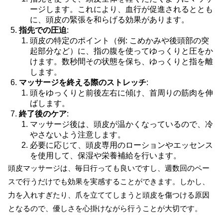
ージします。これにより、血行が促進されるととも
に、頭皮の緊張を和らげる効果があります。
指先での圧迫
:
頭皮の特定のポイント（例: こめかみや後頭部の突
起部分など）に、指の腹を使ってゆっくりと圧をか
けます。数秒間その状態を保ち、ゆっくりと指を離
します。
マッサージを終える際のストレッチ
:
頭をゆっくりと前後左右に傾け、首周りの筋肉を伸
ばします。
終了後のケア
:
マッサージ後は、頭皮が温かくなっているので、冷
やさないよう注意します。
必要に応じて、頭皮専用のローションやエッセンス
を使用して、保湿や栄養補給を行います。
頭皮マッサージは、毎日行っても良いですし、週数回のペー
スで行うだけでも効果を実感することができます。しかし、
力を入れすぎたり、爪を立ててしまうと頭皮を傷つける原因
となるので、優しさを心掛けながら行うことが大切です。