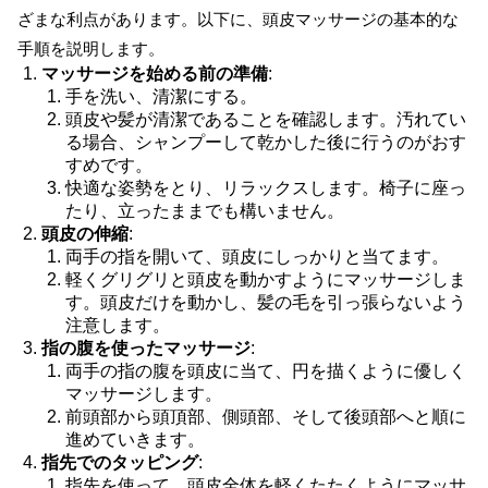
ざまな利点があります。以下に、頭皮マッサージの基本的な
手順を説明します。
マッサージを始める前の準備
:
手を洗い、清潔にする。
頭皮や髪が清潔であることを確認します。汚れてい
る場合、シャンプーして乾かした後に行うのがおす
すめです。
快適な姿勢をとり、リラックスします。椅子に座っ
たり、立ったままでも構いません。
頭皮の伸縮
:
両手の指を開いて、頭皮にしっかりと当てます。
軽くグリグリと頭皮を動かすようにマッサージしま
す。頭皮だけを動かし、髪の毛を引っ張らないよう
注意します。
指の腹を使ったマッサージ
:
両手の指の腹を頭皮に当て、円を描くように優しく
マッサージします。
前頭部から頭頂部、側頭部、そして後頭部へと順に
進めていきます。
指先でのタッピング
:
指先を使って、頭皮全体を軽くたたくようにマッサ