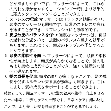
どが溜まりやすいです。マッサージによって、これら
の汚れを浮かせやすくし、シャンプー時により効果的
に頭皮をクレンジングすることができます。
ストレスの軽減
: マッサージはリラックス効果があり、
頭皮のマッサージも同様です。日常のストレスや疲れ
を癒すことができ、リフレッシュにも効果的です。
皮脂分泌のバランスを保つ
: 適度なマッサージは、皮脂
の過剰な分泌を抑え、皮脂のバランスを整える効果が
あります。これにより、頭皮のトラブルを予防するこ
とができます。
頭皮の柔軟性を向上
: マッサージによって、頭皮の柔軟
性が向上します。頭皮が柔らかくなることで、髪の毛
もより柔軟に成長することができ、強くて健康的な髪
へと導かれます。
髪の成長を促進
: 頭皮の血行が良くなることで、髪の成
長を促すホルモンや栄養素が効率よく届きます。これ
により、髪の成長をサポートすることができます。
結論として、頭皮マッサージは髪の健康を維持・向上させる
ための非常に重要なケアの一部です。日常のケアに組み込む
ことで、より美しい髪を持続することができるでしょう。