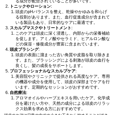
る成分が配合されていることが多いです。
トニックやローション
:
頭皮のpHバランスを整え、乾燥やかゆみを和らげ
る役割があります。また、血行促進成分が含まれて
いる製品もあり、日常的なケアに最適です。
スカルプマスクやトリートメント
:
このケアは頭皮に深く浸透し、内部からの栄養補給
を促します。アミノ酸やセラミド、ヒアルロン酸な
どの保湿・修復成分が豊富に含まれています。
頭皮ブラシング
:
頭皮の表面に溜まった古い角質や皮脂を取り除きま
す。また、ブラッシングによる刺激が頭皮の血行を
良くし、髪の成長をサポートします。
プロフェッショナルなスカルプケア
:
美容院やクリニックで提供される高度なケア。専用
の機器や成分を使用して、頭皮の深部までケアを行
います。定期的なセッションがおすすめです。
自然療法
:
アロマオイルやハーブエキスを用いたケア。化学成
分を避けたい方や、天然の成分による頭皮のリラッ
クス効果を求める方におすすめです。