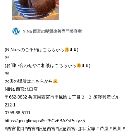
(NINaへのご予約はこちらから
⬇︎⬇︎)
￼
(お問い合わせやご相談はこちらから
⬇︎⬇︎)
￼
お店の場所はこちらから
NINa 西宮北口店
〒662-0832 兵庫県西宮市甲風園１丁目３−３ 須澤興産ビル
212-1
0798-66-5111
https://goo.gl/maps/9c75Cv6BAZsPszyz5
#西宮北口#西宮#阪急西宮#阪急西宮北口#宝塚＃芦屋＃夙川＃