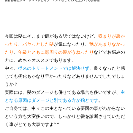
髪骨格補正トリートメントとカラーエステをしてていただいてるお客様
今回は髪にそこまで癖がある訳ではないけど、
収まりが悪か
ったり
、
パヤっとした髪
が気になったり、
艶があまりなかっ
たり
、
年齢とともに顔周りの髪がうねったり
などでお悩みの
方に、めちゃオススメであります。
中々、
従来のトリートメントでは解決せず
、良くなったと感
じても劣化もかなり早かったりなどありませんでしたでしょ
うか？
実際には、髪のダメージも併せてある場合も多いですが、
主
となる原因はダメージと別である方が殆どです
。
ご自身では、中々この主となっている要因の事がわからない
という方も大変多いので、しっかりと髪を診断させていただ
く事がとても大事ですよ^ ^